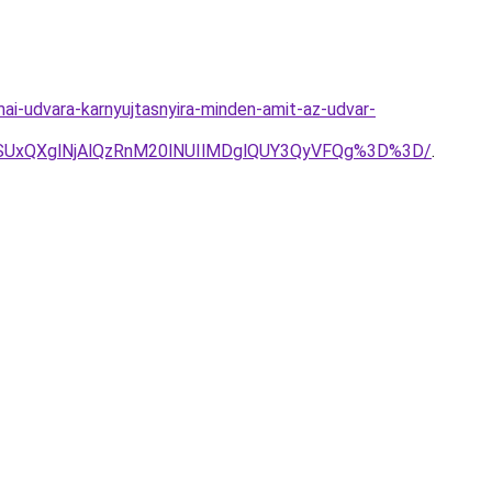
ai-udvara-karnyujtasnyira-minden-amit-az-udvar-
SUxQXglNjAlQzRnM20lNUIlMDglQUY3QyVFQg%3D%3D/
.