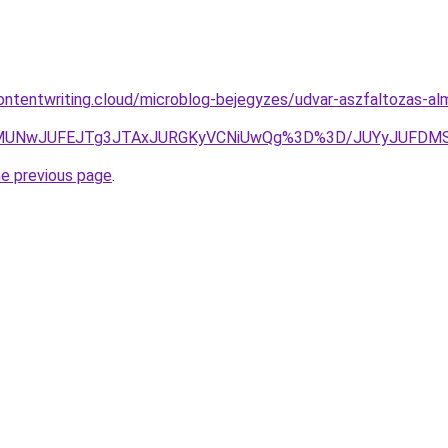
contentwriting.cloud/microblog-bejegyzes/udvar-aszfaltozas-alm
QzElMUNwJUFEJTg3JTAxJURGKyVCNiUwQg%3D%3D/JUYyJUFDM
he previous page
.