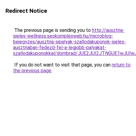
Redirect Notice
The previous page is sending you to
http://ausztria-
sieles-wellness.seokomplexweb.hu/microblog-
bejegyzes/ausztria-sipalyak-szallodakuponok-sieles-
ausztriaban-fedezd-fel-a-legjobb-palyakat-
szallodakuponokkal/dombrad/JUE2JUI2JTNGUE1wJUI
If you do not want to visit that page, you can
return to
the previous page
.