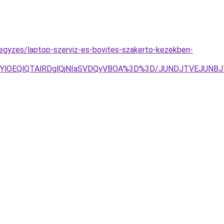
ejegyzes/laptop-szerviz-es-bovites-szakerto-kezekben-
lRjYlOEQlQTAlRDglQjNIaSVDQyVBOA%3D%3D/JUNDJTVEJUNB