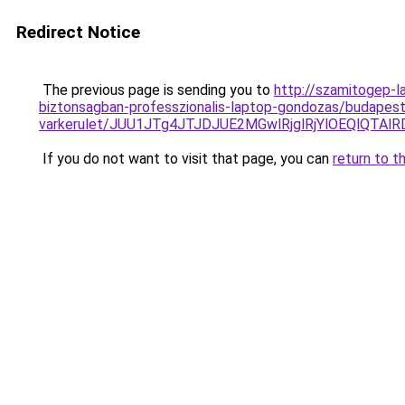
Redirect Notice
The previous page is sending you to
http://szamitogep-l
biztonsagban-professzionalis-laptop-gondozas/budapest/
varkerulet/JUU1JTg4JTJDJUE2MGwlRjglRjYlOEQlQT
If you do not want to visit that page, you can
return to t