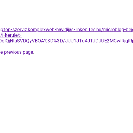
aptop-szerviz.komplexweb-havidijas-linkepites.hu/microblog-b
i-kerulet-
AlRDglQjNIaSVDQyVBOA%3D%3D/JUU1JTg4JTJDJUE2MGwlRjg
he previous page
.