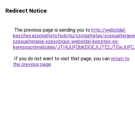
Redirect Notice
The previous page is sending you to
http://weboldal-
keszites.azonnaltetofedo.hu/szolgaltatas/szexualterape
szexualterapia-szexologus-weboldal-keszites-es-
keresooptimalizalas/JTI4JUFDbkElOEJIJTE2JTEwJ
If you do not want to visit that page, you can
return to
the previous page
.