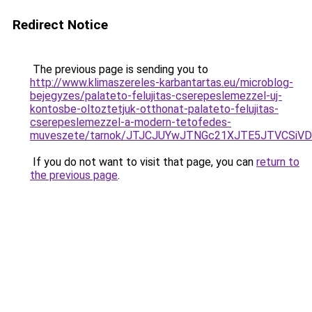
Redirect Notice
The previous page is sending you to
http://www.klimaszereles-karbantartas.eu/microblog-
bejegyzes/palateto-felujitas-cserepeslemezzel-uj-
kontosbe-oltoztetjuk-otthonat-palateto-felujitas-
cserepeslemezzel-a-modern-tetofedes-
muveszete/tarnok/JTJCJUYwJTNGc21XJTE5JTVCSi
If you do not want to visit that page, you can
return to
the previous page
.