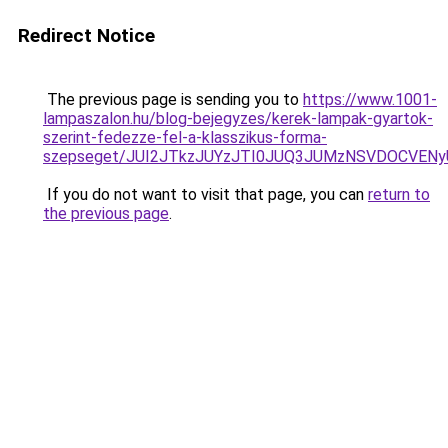
Redirect Notice
The previous page is sending you to
https://www.1001-
lampaszalon.hu/blog-bejegyzes/kerek-lampak-gyartok-
szerint-fedezze-fel-a-klasszikus-forma-
szepseget/JUI2JTkzJUYzJTI0JUQ3JUMzNSVDOCVEN
If you do not want to visit that page, you can
return to
the previous page
.